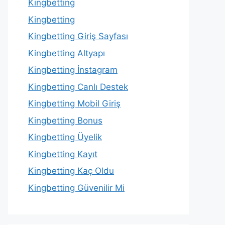
Kingbetting
Kingbetting
Kingbetting Giriş Sayfası
Kingbetting Altyapı
Kingbetting İnstagram
Kingbetting Canlı Destek
Kingbetting Mobil Giriş
Kingbetting Bonus
Kingbetting Üyelik
Kingbetting Kayıt
Kingbetting Kaç Oldu
Kingbetting Güvenilir Mi