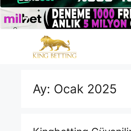
İçeriğe
atla
Ay:
Ocak 2025