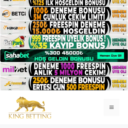
İçeriğe
atla
Menü