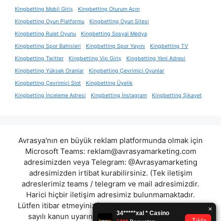
Kingbetting Mobil Giriş
Kingbetting Oturum Açın
Kingbetting Oyun Platformu
Kingbetting Oyun Sitesi
Kingbetting Rulet Oyunu
Kingbetting Sosyal Medya
Kingbetting Spor Bahisleri
Kingbetting Spor Yayını
Kingbetting TV
Kingbetting Twitter
Kingbetting Vip Giriş
Kingbetting Yeni Adresi
Kingbetting Yüksek Oranlar
Kingbetting Çevrimiçi Oyunlar
Kingbetting Çevrimiçi Slot
Kingbetting Üyelik
Kingbetting İnceleme Adresi
Kingbetting İnstagram
Kingbetting Şikayet
Avrasya'nın en büyük reklam platformunda olmak için
Microsoft Teams:
reklam@avrasyamarketing.com
adresimizden veya Telegram: @Avrasyamarketing
adresimizden irtibat kurabilirsiniz. (Tek iletişim
adreslerimiz teams / telegram ve mail adresimizdir.
Harici hiçbir iletişim adresimiz bulunmamaktadır.
Lütfen itibar etmeyiniz.) Türkiye yasalarına göre 7258
sayılı kanun uyarınca yasa dışı bahis oynamanın