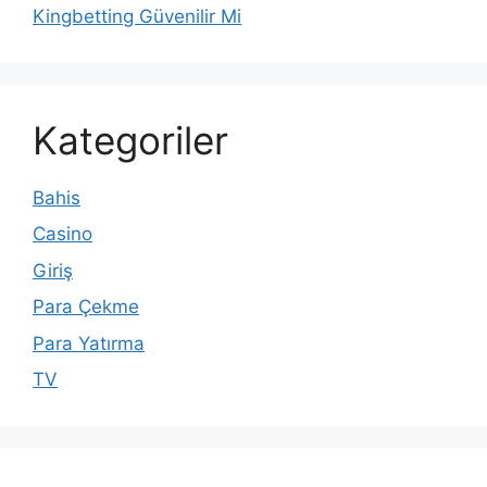
Kingbetting Güvenilir Mi
Kategoriler
Bahis
Casino
Giriş
Para Çekme
Para Yatırma
TV