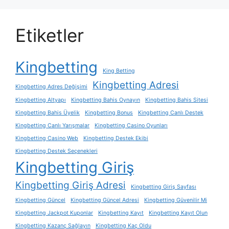
Etiketler
Kingbetting
King Betting
Kingbetting Adresi
Kingbetting Adres Değişimi
Kingbetting Altyapı
Kingbetting Bahis Oynayın
Kingbetting Bahis Sitesi
Kingbetting Bahis Üyelik
Kingbetting Bonus
Kingbetting Canlı Destek
Kingbetting Canlı Yarışmalar
Kingbetting Casino Oyunları
Kingbetting Casino Web
Kingbetting Destek Ekibi
Kingbetting Destek Seçenekleri
Kingbetting Giriş
Kingbetting Giriş Adresi
Kingbetting Giriş Sayfası
Kingbetting Güncel
Kingbetting Güncel Adresi
Kingbetting Güvenilir Mi
Kingbetting Jackpot Kuponlar
Kingbetting Kayıt
Kingbetting Kayıt Olun
Kingbetting Kazanç Sağlayın
Kingbetting Kaç Oldu