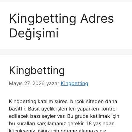
Kingbetting Adres
Değişimi
Kingbetting
Mayıs 27, 2026
yazar
Kingbetting
Kingbetting katılım süreci birçok siteden daha
basittir. Basit üyelik işlemleri yaparken kontrol
edilecek bazı şeyler var. Bu gruba katılmak için
bu kuralları karşılamanız gerekir. 18 yaşından
küçükseniz, işiniz için ödeme alamazsınız.