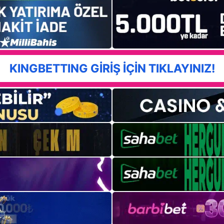
KINGBETTING GİRİŞ İÇİN TIKLAYINIZ!