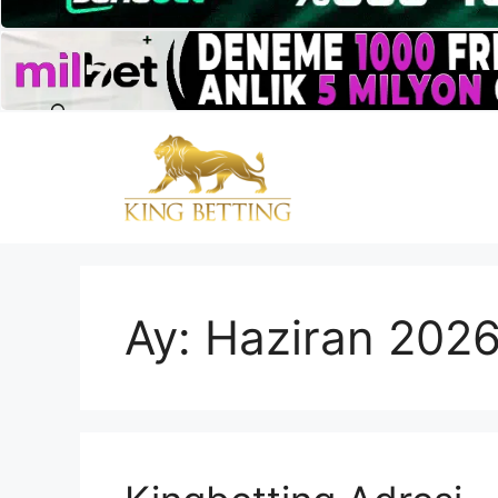
İçeriğe
atla
Ay:
Haziran 202