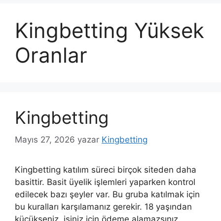
Kingbetting Yüksek
Oranlar
Kingbetting
Mayıs 27, 2026
yazar
Kingbetting
Kingbetting katılım süreci birçok siteden daha
basittir. Basit üyelik işlemleri yaparken kontrol
edilecek bazı şeyler var. Bu gruba katılmak için
bu kuralları karşılamanız gerekir. 18 yaşından
küçükseniz, işiniz için ödeme alamazsınız.