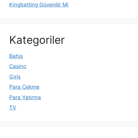
Kingbetting Güvenilir Mi
Kategoriler
Bahis
Casino
Giriş
Para Çekme
Para Yatırma
TV