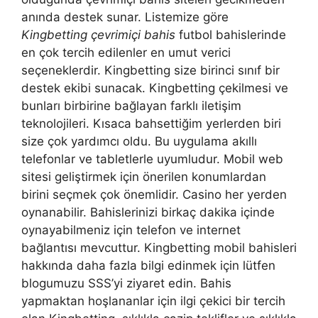
anında destek sunar. Listemize göre
Kingbetting çevrimiçi bahis
futbol bahislerinde
en çok tercih edilenler en umut verici
seçeneklerdir. Kingbetting size birinci sınıf bir
destek ekibi sunacak. Kingbetting çekilmesi ve
bunları birbirine bağlayan farklı iletişim
teknolojileri. Kısaca bahsettiğim yerlerden biri
size çok yardımcı oldu. Bu uygulama akıllı
telefonlar ve tabletlerle uyumludur. Mobil web
sitesi geliştirmek için önerilen konumlardan
birini seçmek çok önemlidir. Casino her yerden
oynanabilir. Bahislerinizi birkaç dakika içinde
oynayabilmeniz için telefon ve internet
bağlantısı mevcuttur. Kingbetting mobil bahisleri
hakkında daha fazla bilgi edinmek için lütfen
blogumuzu SSS’yi ziyaret edin. Bahis
yapmaktan hoşlananlar için ilgi çekici bir tercih