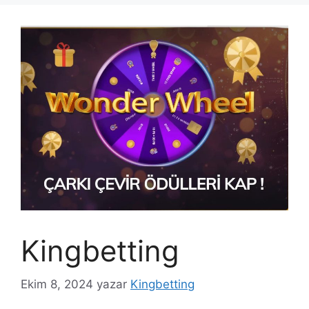
Kingbetting
Ekim 8, 2024
yazar
Kingbetting