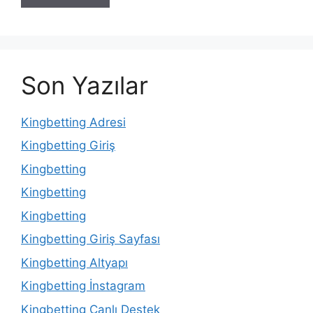
Son Yazılar
Kingbetting Adresi
Kingbetting Giriş
Kingbetting
Kingbetting
Kingbetting
Kingbetting Giriş Sayfası
Kingbetting Altyapı
Kingbetting İnstagram
Kingbetting Canlı Destek