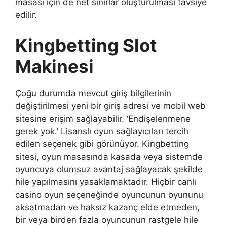
masası için de net sınırlar oluşturulması tavsiye
edilir.
Kingbetting Slot
Makinesi
Çoğu durumda mevcut giriş bilgilerinin
değiştirilmesi yeni bir giriş adresi ve mobil web
sitesine erişim sağlayabilir. ‘Endişelenmene
gerek yok.’ Lisanslı oyun sağlayıcıları tercih
edilen seçenek gibi görünüyor. Kingbetting
sitesi, oyun masasında kasada veya sistemde
oyuncuya olumsuz avantaj sağlayacak şekilde
hile yapılmasını yasaklamaktadır. Hiçbir canlı
casino oyun seçeneğinde oyuncunun oyununu
aksatmadan ve haksız kazanç elde etmeden,
bir veya birden fazla oyuncunun rastgele hile