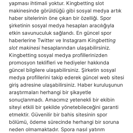
yapması ihtimali yoktur. Kingbetting slot
makinesinde görüldüğü gibi sosyal medya artık
haber sitelerinin öne çıkan bir özelliği. Spor
şirketinin sosyal medya hesapları aracılığıyla
etkin savunuculuk sağlandı. En güncel spor
haberlerine Twitter ve Instagram
Kingbetting
slot makinesi
hesaplarından ulaşabilirsiniz.
Kingbetting sosyal medya profillerinizden
promosyon teklifleri ve hediyeler hakkında
güncel bilgilere ulaşabilirsiniz. Şirketin sosyal
medya profillerini takip ederek güncel web sitesi
giriş adresine ulaşabilirsiniz. Haber kuruluşunun
araştırmaları herhangi bir şikayetle
sonuçlanmadı. Amacımız yetenekli bir ekibin
siteyi etkili bir şekilde yönetebileceğini garanti
etmektir. Güvenilir bir bahis sitesinin spor
bölümü, ödeme sürecinde herhangi bir soruna
neden olmamaktadır. Spora nasıl yatırım