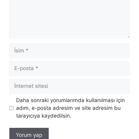
İsim
E-
posta
İnternet
sitesi
Daha sonraki yorumlarımda kullanılması için
adım, e-posta adresim ve site adresim bu
tarayıcıya kaydedilsin.