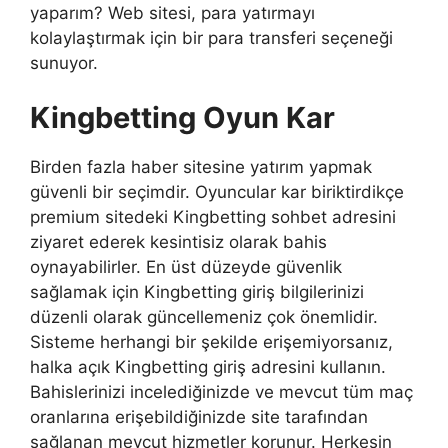
yaparım? Web sitesi, para yatırmayı
kolaylaştırmak için bir para transferi seçeneği
sunuyor.
Kingbetting Oyun Kar
Birden fazla haber sitesine yatırım yapmak
güvenli bir seçimdir. Oyuncular kar biriktirdikçe
premium sitedeki Kingbetting sohbet adresini
ziyaret ederek kesintisiz olarak bahis
oynayabilirler. En üst düzeyde güvenlik
sağlamak için Kingbetting giriş bilgilerinizi
düzenli olarak güncellemeniz çok önemlidir.
Sisteme herhangi bir şekilde erişemiyorsanız,
halka açık Kingbetting giriş adresini kullanın.
Bahislerinizi incelediğinizde ve mevcut tüm maç
oranlarına erişebildiğinizde site tarafından
sağlanan mevcut hizmetler korunur. Herkesin