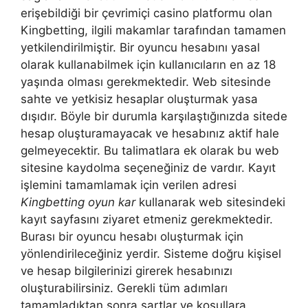
erişebildiği bir çevrimiçi casino platformu olan
Kingbetting, ilgili makamlar tarafından tamamen
yetkilendirilmiştir. Bir oyuncu hesabını yasal
olarak kullanabilmek için kullanıcıların en az 18
yaşında olması gerekmektedir. Web sitesinde
sahte ve yetkisiz hesaplar oluşturmak yasa
dışıdır. Böyle bir durumla karşılaştığınızda sitede
hesap oluşturamayacak ve hesabınız aktif hale
gelmeyecektir. Bu talimatlara ek olarak bu web
sitesine kaydolma seçeneğiniz de vardır. Kayıt
işlemini tamamlamak için verilen adresi
Kingbetting oyun kar
kullanarak web sitesindeki
kayıt sayfasını ziyaret etmeniz gerekmektedir.
Burası bir oyuncu hesabı oluşturmak için
yönlendirileceğiniz yerdir. Sisteme doğru kişisel
ve hesap bilgilerinizi girerek hesabınızı
oluşturabilirsiniz. Gerekli tüm adımları
tamamladıktan sonra şartlar ve koşullara