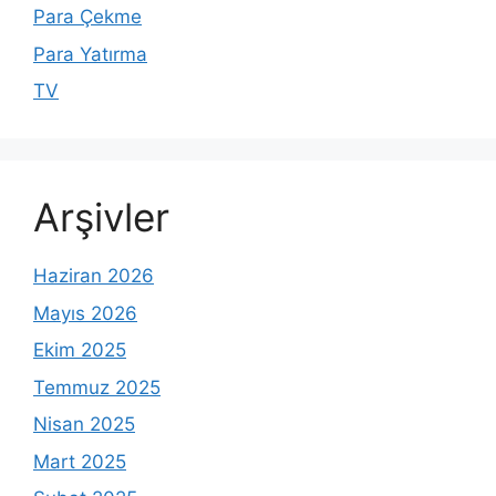
Para Çekme
Para Yatırma
TV
Arşivler
Haziran 2026
Mayıs 2026
Ekim 2025
Temmuz 2025
Nisan 2025
Mart 2025