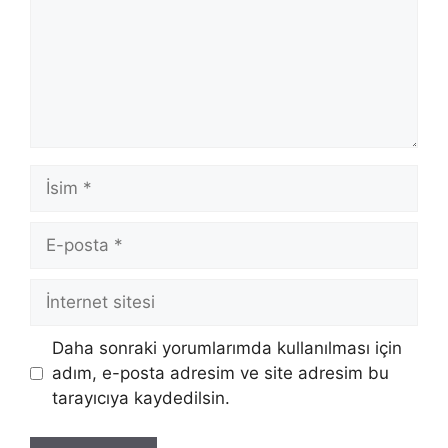
İsim
E-
posta
İnternet
sitesi
Daha sonraki yorumlarımda kullanılması için
adım, e-posta adresim ve site adresim bu
tarayıcıya kaydedilsin.