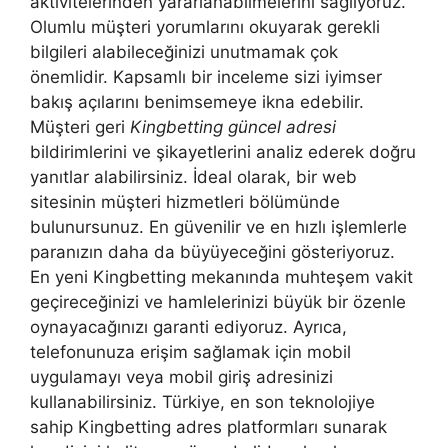
aktivitelerinden yararlanabilmelerini sağlıyoruz.
Olumlu müşteri yorumlarını okuyarak gerekli
bilgileri alabileceğinizi unutmamak çok
önemlidir. Kapsamlı bir inceleme sizi iyimser
bakış açılarını benimsemeye ikna edebilir.
Müşteri geri
Kingbetting güncel adresi
bildirimlerini ve şikayetlerini analiz ederek doğru
yanıtlar alabilirsiniz. İdeal olarak, bir web
sitesinin müşteri hizmetleri bölümünde
bulunursunuz. En güvenilir ve en hızlı işlemlerle
paranızın daha da büyüyeceğini gösteriyoruz.
En yeni Kingbetting mekanında muhteşem vakit
geçireceğinizi ve hamlelerinizi büyük bir özenle
oynayacağınızı garanti ediyoruz. Ayrıca,
telefonunuza erişim sağlamak için mobil
uygulamayı veya mobil giriş adresinizi
kullanabilirsiniz. Türkiye, en son teknolojiye
sahip Kingbetting adres platformları sunarak