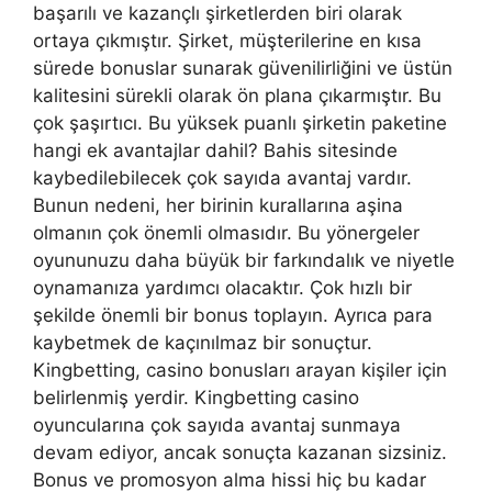
başarılı ve kazançlı şirketlerden biri olarak
ortaya çıkmıştır. Şirket, müşterilerine en kısa
sürede bonuslar sunarak güvenilirliğini ve üstün
kalitesini sürekli olarak ön plana çıkarmıştır. Bu
çok şaşırtıcı. Bu yüksek puanlı şirketin paketine
hangi ek avantajlar dahil? Bahis sitesinde
kaybedilebilecek çok sayıda avantaj vardır.
Bunun nedeni, her birinin kurallarına aşina
olmanın çok önemli olmasıdır. Bu yönergeler
oyununuzu daha büyük bir farkındalık ve niyetle
oynamanıza yardımcı olacaktır. Çok hızlı bir
şekilde önemli bir bonus toplayın. Ayrıca para
kaybetmek de kaçınılmaz bir sonuçtur.
Kingbetting, casino bonusları arayan kişiler için
belirlenmiş yerdir. Kingbetting casino
oyuncularına çok sayıda avantaj sunmaya
devam ediyor, ancak sonuçta kazanan sizsiniz.
Bonus ve promosyon alma hissi hiç bu kadar