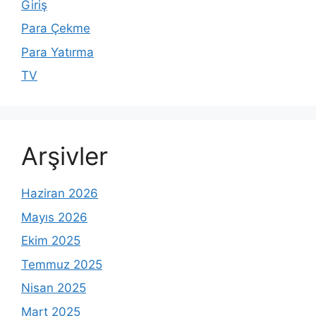
Giriş
Para Çekme
Para Yatırma
TV
Arşivler
Haziran 2026
Mayıs 2026
Ekim 2025
Temmuz 2025
Nisan 2025
Mart 2025