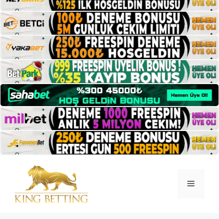
İçeriğe
atla
Menü