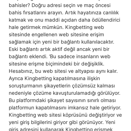
bahisler? Doğru adresi seçin ve maç öncesi
bahis fırsatlarını arayın. Artık hayatınıza canlılık
katmak ve onu maddi açıdan daha ödüllendirici
hale getirmek mümkün. Kingbetting web
sitesinde engellenen web sitesine erişim
sağlamak için yeni bir bağlantı kullanılacaktır.
Eski bağlantı artık aktif değil ancak yeni bir
bağlantı eklendi. ‘Bu sadece insanların web
sitesine erişme biçimindeki bir değişiklik.
Hesabınız, bu web sitesi ve altyapısı aynı kalır.
Ayrıca Kingbetting kapatılmasına ilişkin
soruşturmanın şikayetlerin çözümsüz kalması
nedeniyle çözüme kavuşturulamadığı görülüyor.
Bu platformdaki şikayet sayısının sınırlı olması
platformun kapatılmasını imkansız hale getiriyor.
Kingbetting web sitesi köprüsünü değiştiriyor ve
yeni giriş bilgilerini giriyor gibi görünüyor. Yeni
giriş adresini kullanarak Kingbetting erişmek