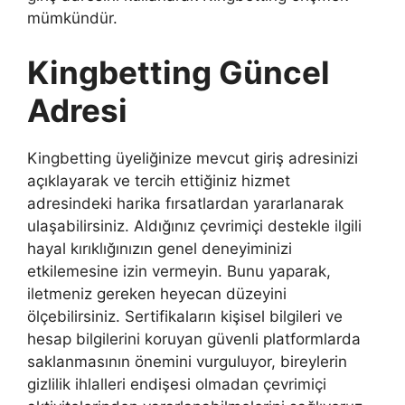
mümkündür.
Kingbetting Güncel
Adresi
Kingbetting üyeliğinize mevcut giriş adresinizi
açıklayarak ve tercih ettiğiniz hizmet
adresindeki harika fırsatlardan yararlanarak
ulaşabilirsiniz. Aldığınız çevrimiçi destekle ilgili
hayal kırıklığınızın genel deneyiminizi
etkilemesine izin vermeyin. Bunu yaparak,
iletmeniz gereken heyecan düzeyini
ölçebilirsiniz. Sertifikaların kişisel bilgileri ve
hesap bilgilerini koruyan güvenli platformlarda
saklanmasının önemini vurguluyor, bireylerin
gizlilik ihlalleri endişesi olmadan çevrimiçi