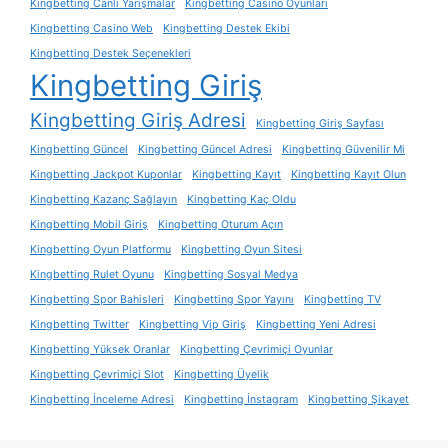
Kingbetting Canlı Yarışmalar
Kingbetting Casino Oyunları
Kingbetting Casino Web
Kingbetting Destek Ekibi
Kingbetting Destek Seçenekleri
Kingbetting Giriş
Kingbetting Giriş Adresi
Kingbetting Giriş Sayfası
Kingbetting Güncel
Kingbetting Güncel Adresi
Kingbetting Güvenilir Mi
Kingbetting Jackpot Kuponlar
Kingbetting Kayıt
Kingbetting Kayıt Olun
Kingbetting Kazanç Sağlayın
Kingbetting Kaç Oldu
Kingbetting Mobil Giriş
Kingbetting Oturum Açın
Kingbetting Oyun Platformu
Kingbetting Oyun Sitesi
Kingbetting Rulet Oyunu
Kingbetting Sosyal Medya
Kingbetting Spor Bahisleri
Kingbetting Spor Yayını
Kingbetting TV
Kingbetting Twitter
Kingbetting Vip Giriş
Kingbetting Yeni Adresi
Kingbetting Yüksek Oranlar
Kingbetting Çevrimiçi Oyunlar
Kingbetting Çevrimiçi Slot
Kingbetting Üyelik
Kingbetting İnceleme Adresi
Kingbetting İnstagram
Kingbetting Şikayet