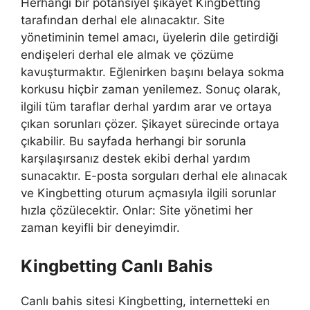
Herhangi bir potansiyel şikayet Kingbetting
tarafından derhal ele alınacaktır. Site
yönetiminin temel amacı, üyelerin dile getirdiği
endişeleri derhal ele almak ve çözüme
kavuşturmaktır. Eğlenirken başını belaya sokma
korkusu hiçbir zaman yenilemez. Sonuç olarak,
ilgili tüm taraflar derhal yardım arar ve ortaya
çıkan sorunları çözer. Şikayet sürecinde ortaya
çıkabilir. Bu sayfada herhangi bir sorunla
karşılaşırsanız destek ekibi derhal yardım
sunacaktır. E-posta sorguları derhal ele alınacak
ve Kingbetting oturum açmasıyla ilgili sorunlar
hızla çözülecektir. Onlar: Site yönetimi her
zaman keyifli bir deneyimdir.
Kingbetting Canlı Bahis
Canlı bahis sitesi Kingbetting, internetteki en